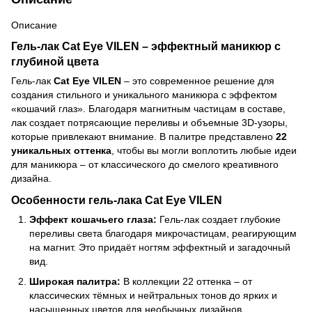
Описание
Гель-лак Cat Eye VILEN – эффектный маникюр с
глубиной цвета
Гель-лак
Cat Eye VILEN
– это современное решение для
создания стильного и уникального маникюра с эффектом
«кошачий глаз». Благодаря магнитным частицам в составе,
лак создает потрясающие переливы и объемные 3D-узоры,
которые привлекают внимание. В палитре представлено
22
уникальных оттенка
, чтобы вы могли воплотить любые идеи
для маникюра – от классического до смелого креативного
дизайна.
Особенности гель-лака Cat Eye VILEN
Эффект кошачьего глаза:
Гель-лак создает глубокие
переливы света благодаря микрочастицам, реагирующим
на магнит. Это придаёт ногтям эффектный и загадочный
вид.
Широкая палитра:
В коллекции 22 оттенка – от
классических тёмных и нейтральных тонов до ярких и
насыщенных цветов для необычных дизайнов.