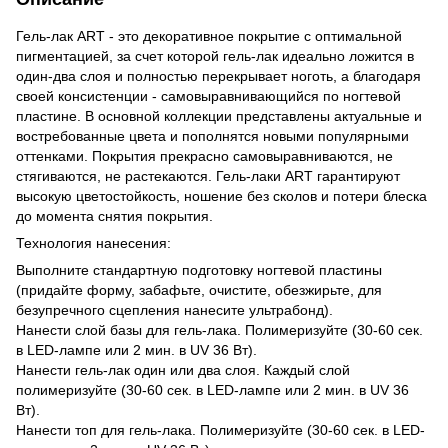
Гель-лак ART - это декоративное покрытие с оптимальной
пигментацией, за счет которой гель-лак идеально ложится в
один-два слоя и полностью перекрывает ноготь, а благодаря
своей консистенции - самовыравнивающийся по ногтевой
пластине. В основной коллекции представлены актуальные и
востребованные цвета и пополнятся новыми популярными
оттенками. Покрытия прекрасно самовыравниваются, не
стягиваются, не растекаются. Гель-лаки ART гарантируют
высокую цветостойкость, ношение без сколов и потери блеска
до момента снятия покрытия.
Технология нанесения:
Выполните стандартную подготовку ногтевой пластины
(придайте форму, забафьте, очистите, обезжирьте, для
безупречного сцепления нанесите ультрабонд).
Нанести слой базы для гель-лака. Полимеризуйте (30-60 сек.
в LED-лампе или 2 мин. в UV 36 Вт).
Нанести гель-лак один или два слоя. Каждый слой
полимеризуйте (30-60 сек. в LED-лампе или 2 мин. в UV 36
Вт).
Нанести топ для гель-лака. Полимеризуйте (30-60 сек. в LED-