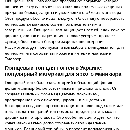
Глянцевый топ – это особое прозрачное покрытие, которое
наносится сверху на уже высохший лак или гель-лак с целью
придания блеска, защиты и увеличения стойкости маникюра.
Этот продукт обеспечивает гладкую и блестящую поверхность
ногтей, делая маникюр более привлекательным и
завершенным. Глянцевый топ защищает цветной слой лака от
царапин, сколов и выцветания, а также ускоряет процесс
сушки, обеспечивая быстрое закрепление покрытия.
Рассмотрим, для чего нужен и как выбрать глянцевый топ для
ногтей, купить который вы можете в интернет-магазине
Tatashop.
Глянцевый топ для ногтей в Украине:
популярный материал для яркого маникюра
Глянцевый топ обеспечивает яркий и блестящий финиш,
делая маникюр более эстетичным и привлекательным. Он
создает защитный слой над цветным покрытием,
предотвращая его от сколов, царапин и выцветания.
Благодаря созданию прочного защитного слоя над лаком или
гель-лаком, глянцевый топ помогает предотвратить сколы,
царапины и потерю цвета. Это особенно важно для тех, кто
хочет максимально долго сохранить свой идеальный
маникюр. Глянцевый топ обычно проходит полимеризацию