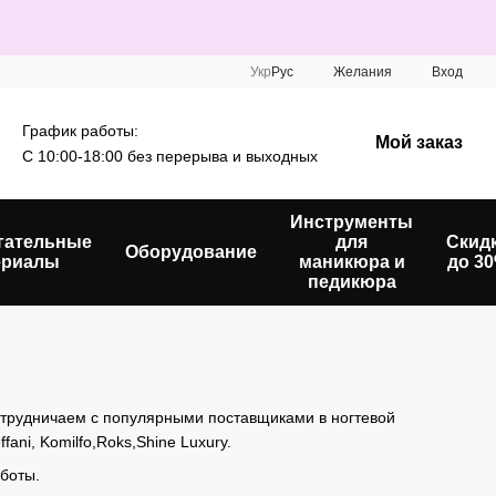
Укр
Рус
Желания
Вход
График работы:
Мой заказ
С 10:00-18:00 без перерыва и выходных
Инструменты
гательные
для
Скид
Оборудование
ериалы
маникюра и
до 3
педикюра
отрудничаем с популярными поставщиками в ногтевой
ani, Komilfo,Roks,Shine Luxury.
боты.