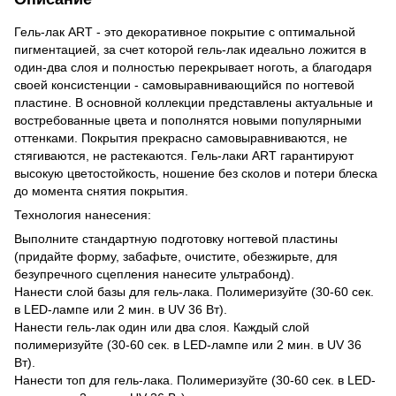
Гель-лак ART - это декоративное покрытие с оптимальной
пигментацией, за счет которой гель-лак идеально ложится в
один-два слоя и полностью перекрывает ноготь, а благодаря
своей консистенции - самовыравнивающийся по ногтевой
пластине. В основной коллекции представлены актуальные и
востребованные цвета и пополнятся новыми популярными
оттенками. Покрытия прекрасно самовыравниваются, не
стягиваются, не растекаются. Гель-лаки ART гарантируют
высокую цветостойкость, ношение без сколов и потери блеска
до момента снятия покрытия.
Технология нанесения:
Выполните стандартную подготовку ногтевой пластины
(придайте форму, забафьте, очистите, обезжирьте, для
безупречного сцепления нанесите ультрабонд).
Нанести слой базы для гель-лака. Полимеризуйте (30-60 сек.
в LED-лампе или 2 мин. в UV 36 Вт).
Нанести гель-лак один или два слоя. Каждый слой
полимеризуйте (30-60 сек. в LED-лампе или 2 мин. в UV 36
Вт).
Нанести топ для гель-лака. Полимеризуйте (30-60 сек. в LED-