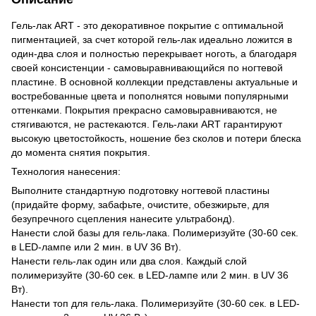
Гель-лак ART - это декоративное покрытие с оптимальной
пигментацией, за счет которой гель-лак идеально ложится в
один-два слоя и полностью перекрывает ноготь, а благодаря
своей консистенции - самовыравнивающийся по ногтевой
пластине. В основной коллекции представлены актуальные и
востребованные цвета и пополнятся новыми популярными
оттенками. Покрытия прекрасно самовыравниваются, не
стягиваются, не растекаются. Гель-лаки ART гарантируют
высокую цветостойкость, ношение без сколов и потери блеска
до момента снятия покрытия.
Технология нанесения:
Выполните стандартную подготовку ногтевой пластины
(придайте форму, забафьте, очистите, обезжирьте, для
безупречного сцепления нанесите ультрабонд).
Нанести слой базы для гель-лака. Полимеризуйте (30-60 сек.
в LED-лампе или 2 мин. в UV 36 Вт).
Нанести гель-лак один или два слоя. Каждый слой
полимеризуйте (30-60 сек. в LED-лампе или 2 мин. в UV 36
Вт).
Нанести топ для гель-лака. Полимеризуйте (30-60 сек. в LED-