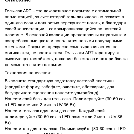
Гель-лак ART – это декоративное покрытие с оптимальной
пигментацией, за счет которой гель-лак идеально ложится в
один-два слоя и полностью перекрывает ноготь, а благодаря
своей консистенции – самовыравнивающийся по ногтевой
пластине. В основной коллекции представлены актуальные и
востребованные цвета и пополнятся новыми популярными
оттенками. Покрытия прекрасно самовыравниваются, не
стягиваются, не растекаются. Гель-лаки ART гарантируют
высокую цветостойкость, ношение без сколов и потери блеска
до момента снятия покрытия.
Технология нанесения:
Выполните стандартную подготовку ногтевой пластины
(придайте форму, забафьте, очистите, обезжирьте, для
безупречного сцепления нанесите ультрабонд).
Нанести слой базы для гель-лака. Полимеризуйте (30-60 сек.
в LED-лампе или 2 мин. в UV 36 Вт).
Нанести гель-лак один или два слоя. Каждый слой
полимеризуйте (30-60 сек. в LED-лампе или 2 мин. в UV 36
Вт).
Нанести топ для гель-лака. Полимеризуйте (30-60 сек. в LED-