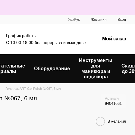
Укр
Рус
Желания
Вход
График работы:
Мой заказ
С 10:00-18:00 без перерыва и выходных
Инструменты
гательные
для
Скид
Оборудование
ериалы
маникюра и
до 3
педикюра
Гель-лак ART Gel Polish №067, 6 мл
sh №067, 6 мл
Артикул
94041661
В желания