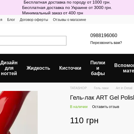
Бесплатная доставка по городу от 1000 грн.
Бесплатная доставка по Украине от 3000 грн.
Минимальный заказ от 400 грн
ия
Блог
Договор оферты
Отзывы о магазине
0988196060
Перезвонить вам?
Дизайн
Пилки
Вспомо
для
Жидкость
Кисточки
и
мат
ногтей
бафы
TATASHOP
Гель лаки
Art in Detail
Гель-лак ART Gel Poli
В наличии
Оставить отзыв
110 грн