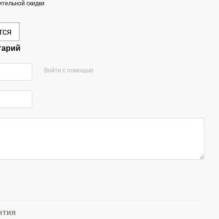
тельной скидки
тся
тарий
Войти с помощью
нтия