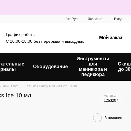
Укр
Рус
Желания
Вход
График работы:
Мой заказ
С 10:00-18:00 без перерыва и выходных
Инструменты
гательные
для
Скид
Оборудование
ериалы
маникюра и
до 3
педикюра
ошачий глаз"
Гель лак Danny Red Kiss Ice 10 мл
s Ice 10 мл
Артикул
1253207
В желания