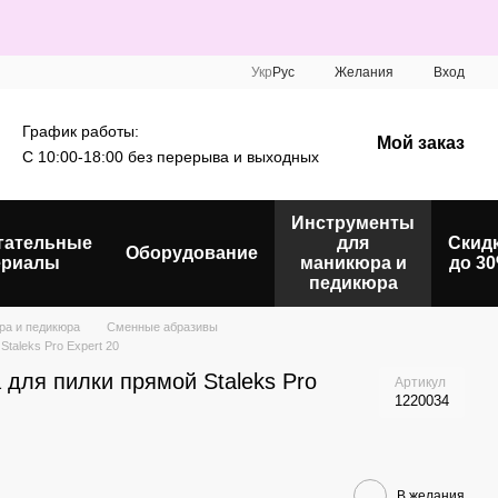
Укр
Рус
Желания
Вход
График работы:
Мой заказ
С 10:00-18:00 без перерыва и выходных
Инструменты
гательные
для
Скид
Оборудование
ериалы
маникюра и
до 3
педикюра
ра и педикюра
Сменные абразивы
taleks Pro Expert 20
для пилки прямой Staleks Pro
Артикул
1220034
В желания