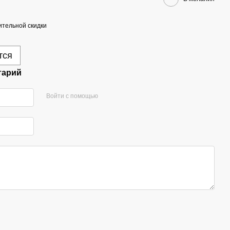
тельной скидки
тся
тарий
Войти с помощью