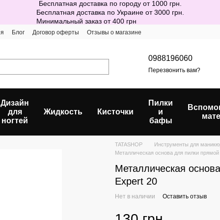
Бесплатная доставка по городу от 1000 грн.
Бесплатная доставка по Украине от 3000 грн.
Минимальный заказ от 400 грн
ия
Блог
Договор оферты
Отзывы о магазине
0988196060
Перезвонить вам?
Дизайн
Пилки
Вспомо
для
Жидкость
Кисточки
и
мат
ногтей
бафы
TATASHOP
Инструменты для маникю
Металлическая основа для пилки прямой S
Металлическая основа 
Expert 20
Нет в наличии
Оставить отзыв
130 грн