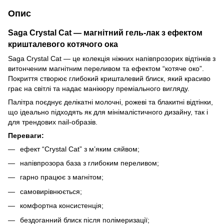
Опис
Saga Crystal Cat — магнітний гель-лак з ефектом
кришталевого котячого ока
Saga Crystal Cat — це колекція ніжних напівпрозорих відтінків з
витонченим магнітним переливом та ефектом “котяче око”.
Покриття створює глибокий кришталевий блиск, який красиво
грає на світлі та надає манікюру преміального вигляду.
Палітра поєднує делікатні молочні, рожеві та блакитні відтінки,
що ідеально підходять як для мінімалістичного дизайну, так і
для трендових nail-образів.
Переваги:
ефект “Crystal Cat” з м’яким сяйвом;
напівпрозора база з глибоким переливом;
гарно працює з магнітом;
самовирівнюється;
комфортна консистенція;
бездоганний блиск після полімеризації;