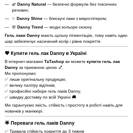
🌿
Danny Natural
— безпечні формули без токсичних
речовин;
✨
Danny Shine
— блискучі лаки з мікроглітером;
🌸
Danny Trend
— модні кольори сезону.
Гель лаки Danny
мають щільну пігментацію, тому навіть один
шар забезпечує насичений колір і рівне покриття.
💖
Купити гель лак Danny в Україні
В інтернет-магазині
TaTashop
ви можете
купити гель лак
Danny
за приємною ціною 💅.
Ми пропонуємо:
✅ лише оригінальну продукцію;
✅ велику палітру відтінків;
✅ професійні набори гель лаків Danny;
✅ швидку доставку по всій Україні 🚚.
Ми гарантуємо якість, стійкість і простоту в роботі навіть для
новачків у манікюрі.
🌟
Переваги гель лаків Danny
✅ Тривала стійкість покриття до 3 тижнів