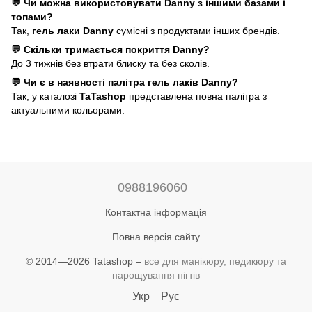
💬 Чи можна використовувати Danny з іншими базами і
топами?
Так,
гель лаки Danny
сумісні з продуктами інших брендів.
💬 Скільки тримається покриття Danny?
До 3 тижнів без втрати блиску та без сколів.
💬 Чи є в наявності палітра гель лаків Danny?
Так, у каталозі
TaTashop
представлена повна палітра з
актуальними кольорами.
0988196060
Контактна інформація
Повна версія сайту
© 2014—2026 Tatashop –
все для манікюру, педикюру та
нарощування нігтів
Укр
Рус