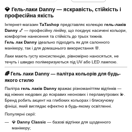
💎
Гель-лаки Danny — яскравість, стійкість і
професійна якість
Інтернет-магазин
TaTashop
представляє колекцію
гель-лаків
Danny
💅 — професійну лінійку, що поєднує насичені кольори,
комфортне нанесення та стійкість до трьох тижнів.
Гель лак Danny
ідеально підходить як для салонного
манікюру, так і для домашнього використання 🌸.
Лаки мають густу консистенцію, рівномірно наносяться, не
течуть і швидко полімеризуються під UV або LED лампою.
🌈
Гель лаки Danny — палітра кольорів для будь-
якого стилю
Палітра
гель лаків Danny
вражає різноманіттям відтінків —
від ніжних нюдових до яскравих неонових і перламутрових 💫.
Бренд робить акцент на глибоких кольорах і блискучому
фініші, який виглядає ефектно в будь-якому освітленні.
Популярні серії:
💎
Danny Classic
— базові відтінки для щоденного
манікюру;