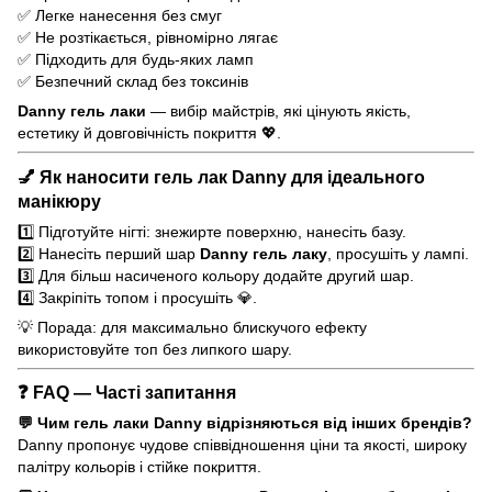
✅ Легке нанесення без смуг
✅ Не розтікається, рівномірно лягає
✅ Підходить для будь-яких ламп
✅ Безпечний склад без токсинів
Danny гель лаки
— вибір майстрів, які цінують якість,
естетику й довговічність покриття 💖.
💅
Як наносити гель лак Danny для ідеального
манікюру
1️⃣ Підготуйте нігті: знежирте поверхню, нанесіть базу.
2️⃣ Нанесіть перший шар
Danny гель лаку
, просушіть у лампі.
3️⃣ Для більш насиченого кольору додайте другий шар.
4️⃣ Закріпіть топом і просушіть 💎.
💡 Порада: для максимально блискучого ефекту
використовуйте топ без липкого шару.
❓
FAQ — Часті запитання
💬 Чим гель лаки Danny відрізняються від інших брендів?
Danny пропонує чудове співвідношення ціни та якості, широку
палітру кольорів і стійке покриття.