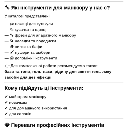
🔧 Які інструменти для манікюру у нас є?
У каталозі представлені:
— ✂️
ножиці для кутикули
— 🔩
кусачки та щипці
— 🔧
фрези для апаратного манікюру
— 🌀
насадки та пододиски
— 🪵
пилки та бафи
— 🖌
пушери та шабери
—
🧰 допоміжні інструменти
👉 Для комплексної роботи рекомендуємо також:
бази
та
топи
,
гель-лаки
,
рідину для зняття гель-лаку
,
засоби для дезінфекції
Кому підійдуть ці інструменти:
✔ майстрам манікюру
✔ новачкам
✔ для домашнього використання
✔ для салонів
💎 Переваги професійних інструментів