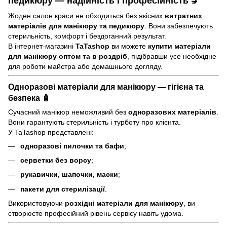
педикюру — надійність і професійність 💅
Жоден салон краси не обходиться без якісних
витратних
матеріалів для манікюру та педикюру
. Вони забезпечують
стерильність, комфорт і бездоганний результат.
В інтернет-магазині
TaTashop
ви можете
купити матеріали
для манікюру оптом та в роздріб
, підібравши усе необхідне
для роботи майстра або домашнього догляду.
Одноразові матеріали для манікюру — гігієна та
безпека 🧴
Сучасний манікюр неможливий без
одноразових матеріалів
.
Вони гарантують стерильність і турботу про клієнта.
У TaTashop представлені:
одноразові пилочки та бафи
;
серветки без ворсу
;
рукавички, шапочки, маски
;
пакети для стерилізації
.
Використовуючи
розхідні матеріали для манікюру
, ви
створюєте професійний рівень сервісу навіть удома.