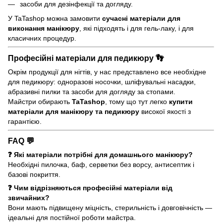
засоби для дезінфекції та догляду.
У TaTashop можна замовити
сучасні матеріали для
виконання манікюру
, які підходять і для гель-лаку, і для
класичних процедур.
Професійні матеріали для педикюру 👣
Окрім продукції для нігтів, у нас представлено все необхідне
для педикюру: одноразові носочки, шліфувальні насадки,
абразивні пилки та засоби для догляду за стопами.
Майстри обирають
TaTashop
, тому що тут легко
купити
матеріали для манікюру та педикюру
високої якості з
гарантією.
FAQ 💬
❓ Які матеріали потрібні для домашнього манікюру?
Необхідні пилочка, баф, серветки без ворсу, антисептик і
базові покриття.
❓ Чим відрізняються професійні матеріали від
звичайних?
Вони мають підвищену міцність, стерильність і довговічність —
ідеальні для постійної роботи майстра.