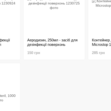
фекції
Аеродизин, 250мл - засіб для
Контейнер
л
дезінфекції поверхонь
Microstop 1
150 грн
285 грн