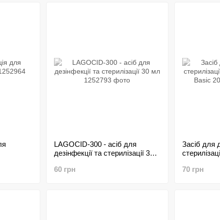
ля
LAGOCID-300 - асіб для
Засіб для д
дезінфекції та стерилізації 30
стерилізац
мл
Line Basic
60 грн
70 грн