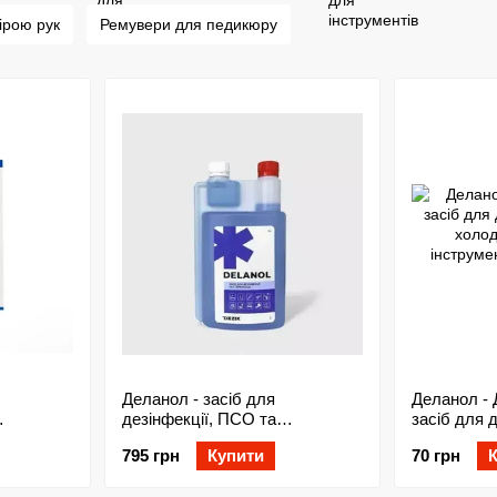
ірою рук
Ремувери для педикюру
Деланол - засіб для
Деланол -
дезінфекції, ПСО та
засіб для 
стерилізації інструментів від
холодної с
795 грн
Купити
70 грн
х і
Dezik, 1л
інструмент
рументів