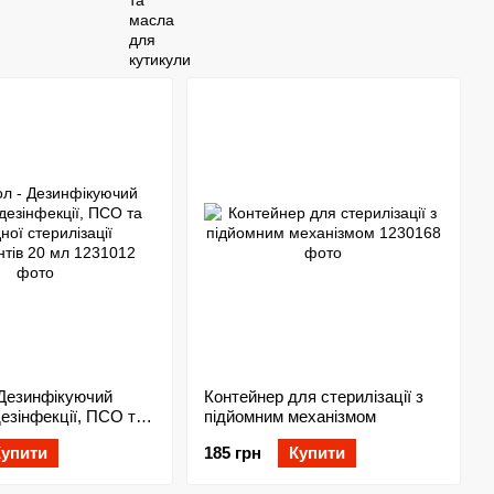
 Дезинфікуючий
Контейнер для стерилізації з
дезінфекції, ПСО та
підйомним механізмом
терилізації
Купити
185 грн
Купити
ів 20 мл