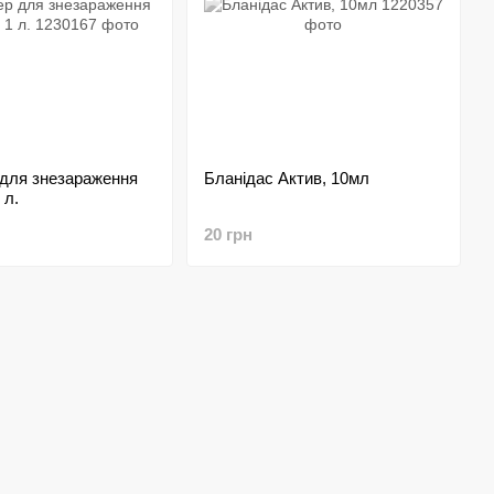
 для знезараження
Бланідас Актив, 10мл
 л.
20 грн