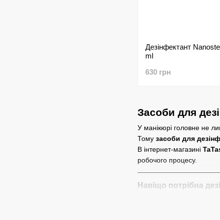
Дезінфектант Nanoster
ml
630 грн
Засоби для дезі
У манікюрі головне не ли
Тому
засоби для дезінф
В інтернет-магазині
TaTa
робочого процесу.
Навіщо потрібна дезі
💅 Інструменти під час р
Дезінфекція — це перший 