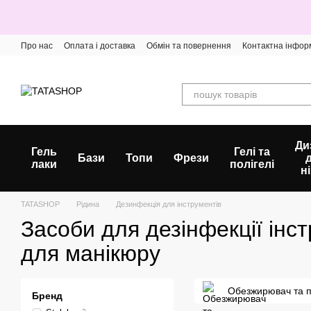
Перейти до основного контенту
Про нас
Оплата і доставка
Обмін та повернення
Контактна інфор
Ди
Гель
Гелі та
Бази
Топи
Фрези
лаки
полігелі
ні
TATASHOP
Рідина
Дезинфекція для інструментів
Засоби для дезінфекції інс
для манікюру
Обезжирювач та 
Бренд