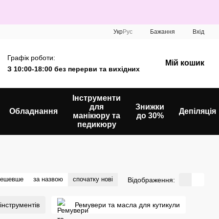
Укр
Рус
Бажання
Вхід
Графік роботи:
Мій кошик
З 10:00-18:00 без перерви та вихідних
Інструменти
для
Знижки
Обладнання
Депіляція
манікюру та
до 30%
педикюру
дешевше
за назвою
спочатку нові
Відображення:
інструментів
Ремувери та масла для кутикули