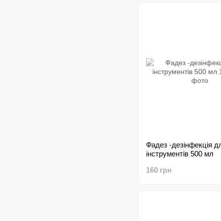
Фадез -дезінфекція д
інструментів 500 мл
160 грн