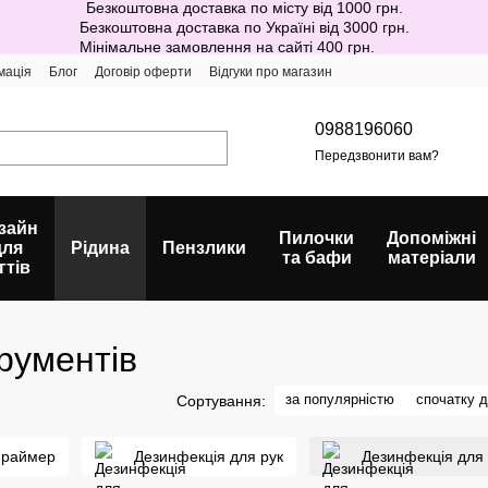
Безкоштовна доставка по місту від 1000 грн.
Безкоштовна доставка по Україні від 3000 грн.
Мінімальне замовлення на сайті 400 грн.
мація
Блог
Договір оферти
Відгуки про магазин
0988196060
Передзвонити вам?
зайн
Пилочки
Допоміжні
для
Рідина
Пензлики
та бафи
матеріали
гтів
трументів
за популярністю
спочатку 
Сортування:
праймер
Дезинфекція для рук
Дезинфекція для 