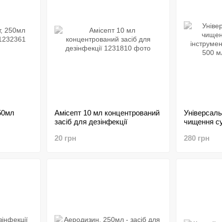
50мл
Амісепт 10 мл концентрований
Універсаль
засіб для дезінфекції
чищення су
інструменті
20 грн
280 грн
500 мл