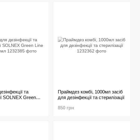
езінфекції та
Праймдез комбі, 1000мл засіб
ії SOLNEX Green
для дезінфекції та стерилізації
 20мл
850 грн