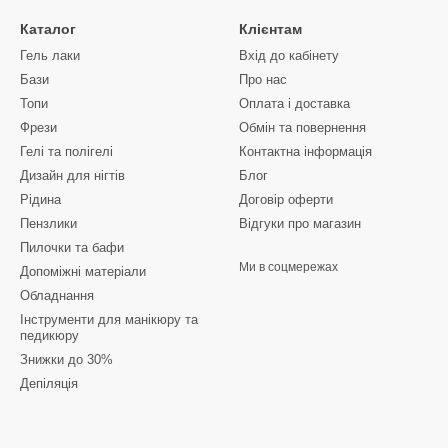
фекції:
Каталог
Клієнтам
бків і вірусів;
Гель лаки
Вхід до кабінету
нь і запалень;
Бази
Про нас
служби інструментів;
Топи
Оплата і доставка
Фрези
Обмін та повернення
рним нормам і стандартам.
Гелі та полігелі
Контактна інформація
нструменти необхідно продезінфікувати перед першим використання
Дизайн для нігтів
Блог
Рідина
Договір оферти
інфекції інструментів 🌸
Пензлики
Відгуки про магазин
Пилочки та бафи
Ми в соцмережах
номічні у використанні, підходять для замочування металевих інст
Допоміжні матеріали
Обладнання
Інструменти для манікюру та
дразу без підготовки — зручно для салонів із великим потоком клієн
педикюру
.
Знижки до 30%
езінфекції між процедурами або обробки робочих поверхонь.
Депіляція
розчиняються у воді, не залишають осаду.