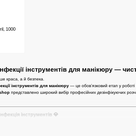
il, 1000
нфекції інструментів для манікюру — чист
ше краса, а й безпека.
екції інструментів для манікюру
— це обов’язковий етап у роботі
shop
представлено широкий вибір професійних дезінфікуючих розчинів
нфекція інструментів 💎
оботи контактують із шкірою, нігтями та можуть переносити мікроорг
і найважливіший етап обробки, який забезпечує безпеку клієнтів і 