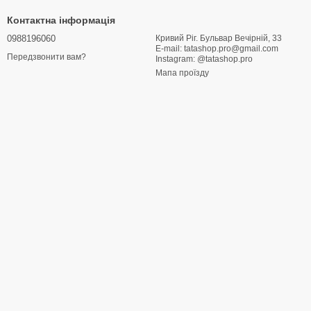
Контактна інформація
0988196060
Кривий Ріг. Бульвар Вечірній, 33
E-mail: tatashop.pro@gmail.com
Передзвонити вам?
Instagram: @tatashop.pro
Мапа проїзду
м.
рументів.
тів.