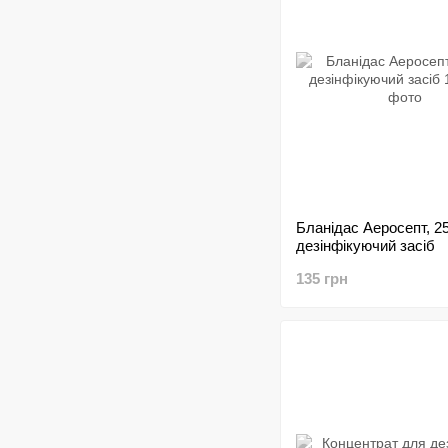
Бланідас Аеросепт, 2
дезінфікуючий засіб
135 грн