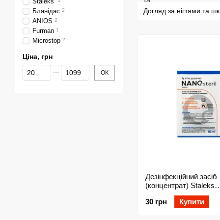
Staleks
2
Догляд за нігтями та шк
Бланідас
2
ANIOS
2
Furman
1
Microstop
2
Ціна, грн
Від Ціна, грн
До Ціна, грн
ОК
Дезінфекційний засіб
(концентрат) Staleks
NANOsteril 15 мл для
30 грн
Купити
дезінфекції манікюрни
косметологічних інст