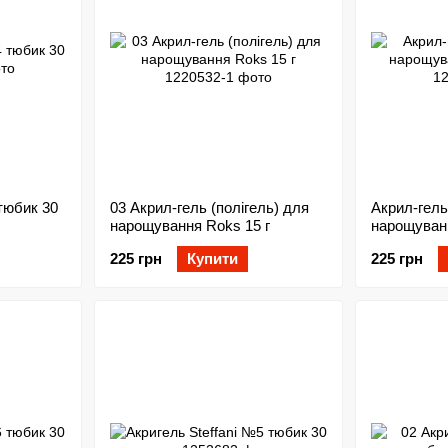
 тюбик 30
03 Акрил-гель (полігель) для
Акрил-гель
нарощування Roks 15 г
нарощуван
225 грн
Купити
225 грн