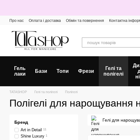
Перейти до основного контенту
Про нас
Оплата і доставка
Обмін та повернення
Контактна інфор
Ди
Гель
Гелі та
Бази
Топи
Фрези
лаки
полігелі
ні
TATASHOP
Гелі та полігелі
Полігелі
Полігелі для нарощування н
Гелі для нарощув
Бренд
Art in Detail
11
Shine Luxury
1