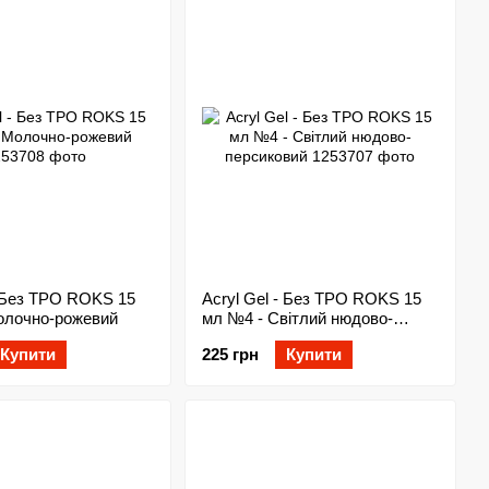
- Без ТРО ROKS 15
Acryl Gel - Без ТРО ROKS 15
олочно-рожевий
мл №4 - Світлий нюдово-
персиковий
Купити
225 грн
Купити