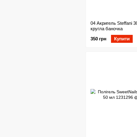
04 Акригель Steffani 3
кругла баночка
350 грн
Купити