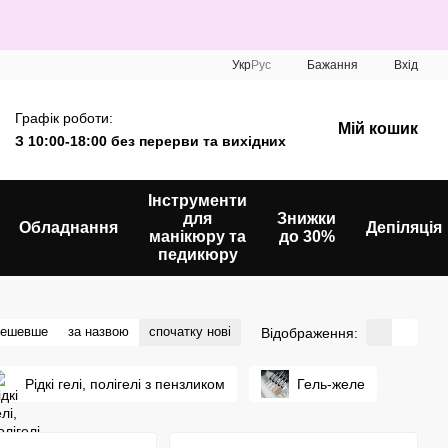
Укр
Рус
Бажання
Вхід
Графік роботи:
Мій кошик
З 10:00-18:00 без перерви та вихідних
Інструменти
для
Знижки
Обладнання
Депіляція
манікюру та
до 30%
педикюру
дешевше
за назвою
спочатку нові
Відображення:
Рідкі гелі, полігелі з пензликом
Гель-желе