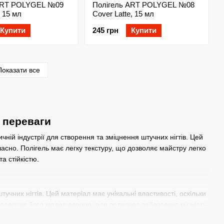
ART POLYGEL №09
Полігель ART POLYGEL №08
, 15 мл
Cover Latte, 15 мл
Купити
245 грн
Купити
Показати все
і переваги
чній індустрії для створення та зміцнення штучних нігтів. Цей
очасно. Полігель має легку текстуру, що дозволяє майстру легко
а стійкістю.
тучних нігтів. Цей матеріал має унікальні властивості, оскільки
 полегшує його моделювання, але водночас забезпечує міцність