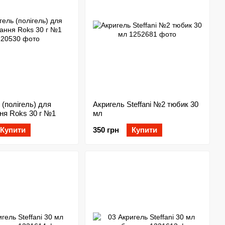
 (полігель) для
Акригель Steffani №2 тюбик 30
ня Roks 30 г №1
мл
Купити
350 грн
Купити