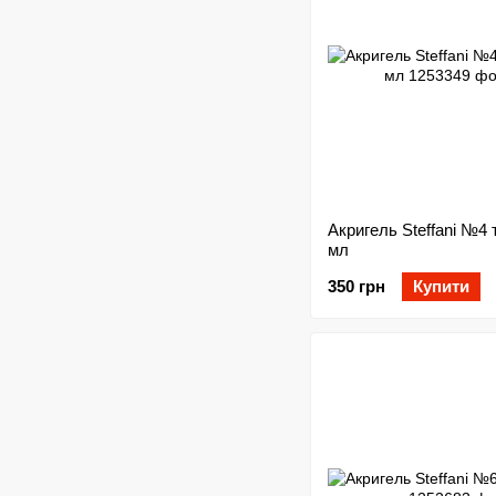
Акригель Steffani №4
мл
350 грн
Купити