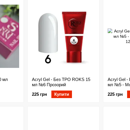
0 мл
Acryl Gel - Без ТРО ROKS 15
Acryl Gel 
мл №6 Прозорий
мл №5 - М
225 грн
Купити
225 грн