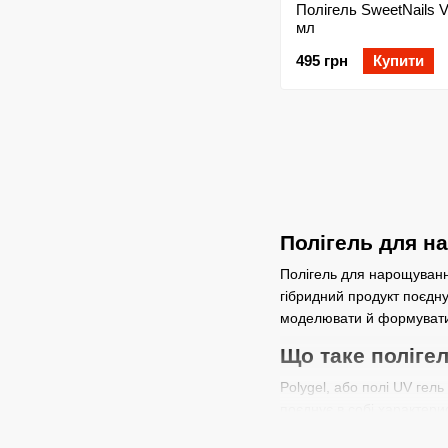
Полігель SweetNails V
мл
495 грн
Купити
Полігель для н
Полігель для нарощування
гібридний продукт поєднує
моделювати й формувати н
Що таке поліге
Polygel, або полі UV гель
поєднує в собі характери
та довговічність, як в акр