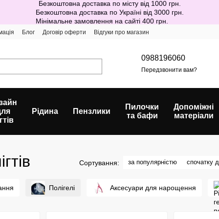
Безкоштовна доставка по місту від 1000 грн.
Безкоштовна доставка по Україні від 3000 грн.
Мінімальне замовлення на сайті 400 грн.
мація
Блог
Договір оферти
Відгуки про магазин
0988196060
Передзвонити вам?
зайн
Пилочки
Допоміжні
для
Рідина
Пензлики
та бафи
матеріали
гтів
ігтів
за популярністю
спочатку 
Сортування:
ання
Полігелі
Аксесуари для нарощення