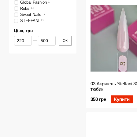
Global Fashion
1
Roks
12
Sweet Nails
7
STEFFANI
12
Ціна, грн
Від Ціна, грн
До Ціна, грн
ОК
03 Акригель Steffani 3
тюбик
350 грн
Купити