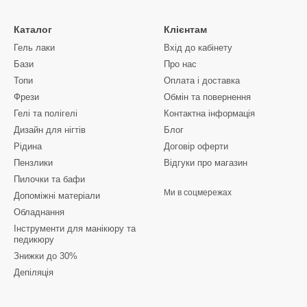
лю включають:
Каталог
Клієнтам
оботи завдяки м'якій консистенції;
Гель лаки
Вхід до кабінету
ність, що забезпечують довготривале збереження манікюру;
Бази
Про нас
різних форм та дизайнів завдяки гнучкості матеріалу;
Топи
Оплата і доставка
використання як для майстра, так і для клієнта;
Фрези
Обмін та повернення
туральним нігтем, що запобігає сколам і відшаруванням;
Гелі та полігелі
Контактна інформація
Дизайн для нігтів
Блог
ється як великого вибору ринку, так і демократичної
Рідина
Договір оферти
Пензлики
Відгуки про магазин
ігель популярним вибором серед майстрів манікюру та
Пилочки та бафи
римати гарний та довговічний манікюр.
Ми в соцмережах
Допоміжні матеріали
ається з підготовки натуральних нігтів: очищення,
Обладнання
 базового покриття. Потім майстер формує ніготь,
Інструменти для манікюру та
а спеціальні інструменти, такі як кисті та форми. Після
педикюру
 нігтьова пластина висихає в лампі UV або LED,
Знижки до 30%
стійкість. Завершується процес нанесенням глянцевого або
Депіляція
для надання блиску та захисту.