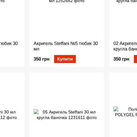
 тюбик 30
Акригель Steffani №5 тюбик 30
02 Акригель
мл
кругла бан
350 грн
Купити
350 грн