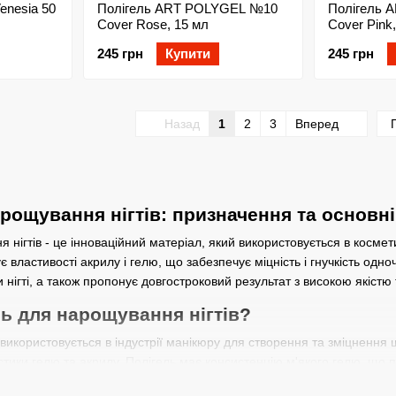
enesia 50
Полігель ART POLYGEL №10
Полігель 
Cover Rose, 15 мл
Cover Pink
245 грн
Купити
245 грн
Назад
1
2
3
Вперед
арощування нігтів: призначення та основн
 нігтів - це інноваційний матеріал, який використовується в космети
 властивості акрилу і гелю, що забезпечує міцність і гнучкість одн
ігті, а також пропонує довгостроковий результат з високою якістю т
ль для нарощування нігтів?
 використовується в індустрії манікюру для створення та зміцнення ш
стики гелю та акрилу. Полігель має консистенцію м'якого гелю, що
илу.