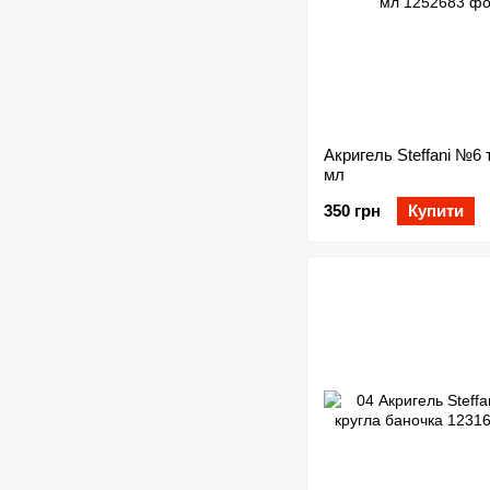
Акригель Steffani №6
мл
350 грн
Купити