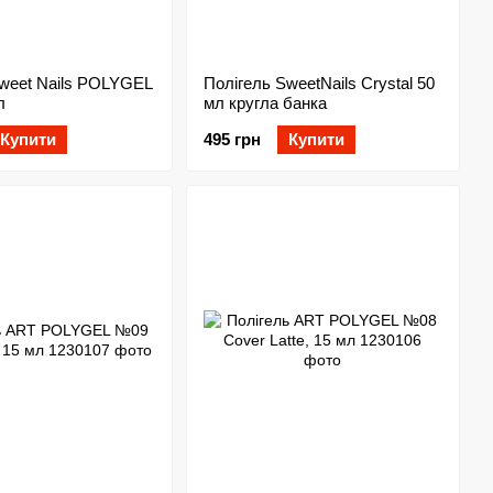
Sweet Nails POLYGEL
Полігель SweetNails Crystal 50
л
мл кругла банка
Купити
495 грн
Купити