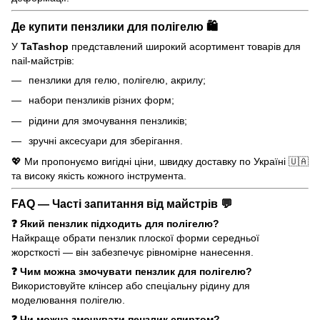
Де купити пензлики для полігелю 🛍️
У
TaTashop
представлений широкий асортимент товарів для
nail-майстрів:
пензлики для гелю, полігелю, акрилу;
набори пензликів різних форм;
рідини для змочування пензликів;
зручні аксесуари для зберігання.
💖 Ми пропонуємо вигідні ціни, швидку доставку по Україні 🇺🇦
та високу якість кожного інструмента.
FAQ — Часті запитання від майстрів 💬
❓ Який пензлик підходить для полігелю?
Найкраще обрати пензлик плоскої форми середньої
жорсткості — він забезпечує рівномірне нанесення.
❓ Чим можна змочувати пензлик для полігелю?
Використовуйте клінсер або спеціальну рідину для
моделювання полігелю.
❓ Чи можна змочувати пензлик спиртом?