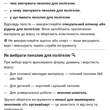
чим змочувати пензлик для полігелю
,
у чому змочувати пензлик для полігелю
,
у що макати пензлик для полігелю
.
Відповідь проста — використовуйте
спеціальний клінсер або
рідину для полігелю
. Вони запобігають прилипанню
матеріалу до ворсу та зберігають еластичність пензлика.
🚫 Не використовуйте ацетон або спирт — вони висушують
ворс і зменшують термін служби інструменту.
Як вибрати пензлик для полігелю 🔍
При виборі варто враховувати форму, довжину і жорсткість
ворсу:
Для основної викладки матеріалу — плоский пензлик №6
або №8.
Для деталей — короткий і щільний пензлик.
Для універсальної роботи —
пензлик-шпатель
.
Зручно зберігати інструменти в
пеналі для манікюрних
пензликів
або
органайзері
— це захистить їх від пилу та
деформації.