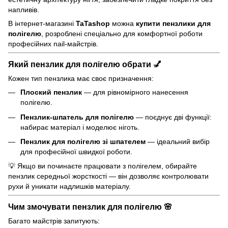
напливів.
В інтернет-магазині
TaTashop
можна
купити пензлики для
полігелю
, розроблені спеціально для комфортної роботи
професійних nail-майстрів.
Який пензлик для полігелю обрати 💅
Кожен тип пензлика має своє призначення:
Плоский пензлик
— для рівномірного нанесення
полігелю.
Пензлик-шпатель для полігелю
— поєднує дві функції:
набирає матеріал і моделює ніготь.
Пензлик для полігелю зі шпателем
— ідеальний вибір
для професійної швидкої роботи.
💡 Якщо ви починаєте працювати з полігелем, обирайте
пензлик середньої жорсткості — він дозволяє контролювати
рухи й уникати надлишків матеріалу.
Чим змочувати пензлик для полігелю 🌸
Багато майстрів запитують: