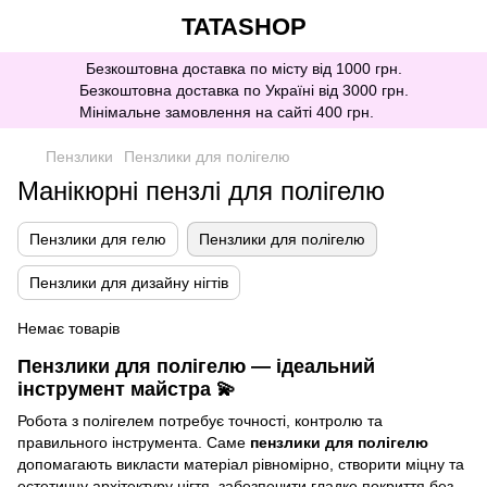
TATASHOP
Безкоштовна доставка по місту від 1000 грн.
Безкоштовна доставка по Україні від 3000 грн.
Мінімальне замовлення на сайті 400 грн.
Пензлики
Пензлики для полігелю
Манікюрні пензлі для полігелю
Пензлики для гелю
Пензлики для полігелю
Пензлики для дизайну нігтів
Немає товарів
Пензлики для полігелю — ідеальний
інструмент майстра 💫
Робота з полігелем потребує точності, контролю та
правильного інструмента. Саме
пензлики для полігелю
допомагають викласти матеріал рівномірно, створити міцну та
естетичну архітектуру нігтя, забезпечити гладке покриття без