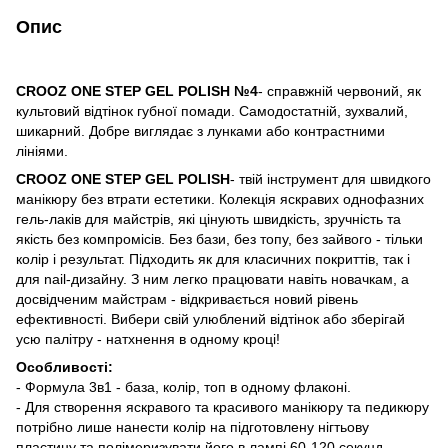
Опис
CROOZ ONE STEP GEL POLISH №4
- справжній червоний, як
культовий відтінок губної помади. Самодостатній, зухвалий,
шикарний. Добре виглядає з лунками або контрастними
лініями.
CROOZ ONE STEP GEL POLISH
- твій інструмент для швидкого
манікюру без втрати естетики. Колекція яскравих однофазних
гель-лаків для майстрів, які цінують швидкість, зручність та
якість без компромісів. Без бази, без топу, без зайвого - тільки
колір і результат. Підходить як для класичних покриттів, так і
для nail-дизайну. З ним легко працювати навіть новачкам, а
досвідченим майстрам - відкривається новий рівень
ефективності. Вибери свій улюблений відтінок або зберігай
усю палітру - натхнення в одному кроці!
Особливості:
- Формула 3в1 - база, колір, топ в одному флаконі.
- Для створення яскравого та красивого манікюру та педикюру
потрібно лише нанести колір на підготовлену нігтьову
пластину та полімеризувати його в лампі 60-120 секунд.