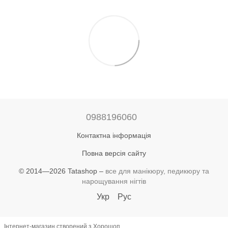
0988196060
Контактна інформація
Повна версія сайту
© 2014—2026 Tatashop –
все для манікюру, педикюру та
нарощування нігтів
Укр
Рус
Інтернет-магазин створений з Хорошоп