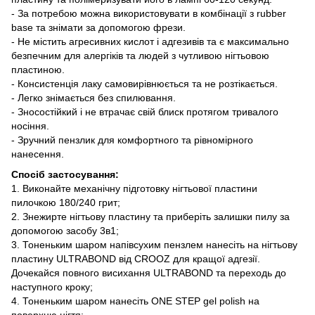
- За потребою можна використовувати в комбінації з rubber
base та знімати за допомогою фрези.
- Не містить агресивних кислот і адгезивів та є максимально
безпечним для алергіків та людей з чутливою нігтьовою
пластиною.
- Консистенція лаку самовирівнюється та не розтікається.
- Легко знімається без спилювання.
- Зносостійкий і не втрачає свій блиск протягом тривалого
носіння.
- Зручний пензлик для комфортного та рівномірного
нанесення.
Спосіб застосування:
1. Виконайте механічну підготовку нігтьової пластини
пилочкою 180/240 грит;
2. Знежирте нігтьову пластину та приберіть залишки пилу за
допомогою засобу 3в1;
3. Тоненьким шаром напівсухим пензлем нанесіть на нігтьову
пластину ULTRABOND від CROOZ для кращої адгезії.
Дочекайся повного висихання ULTRABOND та переходь до
наступного кроку;
4. Тоненьким шаром нанесіть ONE STEP gel polish на
поверхню нігтя;