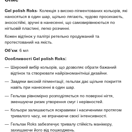
Gel polish Roks
- Колекція з високо-пігментованих кольорів, які
наносяться в один шар, щільно лягають, чудово просихають,
зносостійкі, зручні в нанесенні, що самовирівнюються по
нігтьовій пластині, легко розчинні.
Кожен відтінок у палітрі ретельно продуманий та
протестований на якість.
Обʼєм
: 6 мл
Особливості Gel polish Roks:
Широкий вибір кольорів, що дозволяє обрати бажаний
відтінок та створювати найрізноманітніші дизайни.
Завдяки високій пігментації, гельлак дає щільне покриття
навіть при нанесенні в один шар.
Гельлак рівномірно розподіляється по поверхні нігтя,
зменшуючи ризик утворення смуг і нерівностей.
Кольори залишаються яскравими і насиченими протягом
тривалого часу, не втрачаючи своєї інтенсивності.
Гельлак Roks забезпечує тривалу стійкість манікюру,
захищаючи його від пошкоджень.