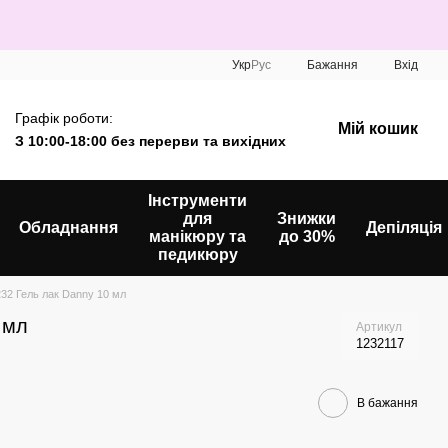
Укр
Рус
Бажання
Вхід
Графік роботи:
Мій кошик
З 10:00-18:00 без перерви та вихідних
Інструменти
для
Знижки
Обладнання
Депіляція
манікюру та
до 30%
педикюру
232 Гель лак Danny 10 мл
 мл
Артикул
1232117
В бажання