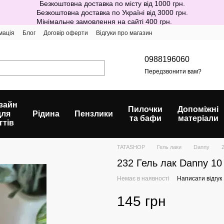
Безкоштовна доставка по місту від 1000 грн.
Безкоштовна доставка по Україні від 3000 грн.
Мінімальне замовлення на сайті 400 грн.
мація
Блог
Договір оферти
Відгуки про магазин
0988196060
Передзвонити вам?
зайн
Пилочки
Допоміжні
для
Рідина
Пензлики
та бафи
матеріали
гтів
TATASHOP
Гель лаки
Danny
232 Гель лак Danny 10
Немає в наявності
Написати відгук
145 грн