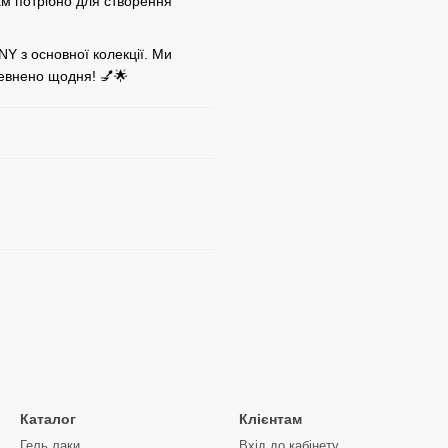
вам потрібно для створення
NY з основної колекції. Ми
евнено щодня! 💅🌟
Каталог
Клієнтам
Гель лаки
Вхід до кабінету