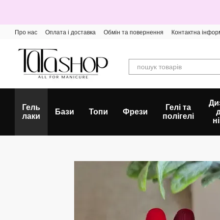
Перейти до основного контенту
Про нас
Оплата і доставка
Обмін та повернення
Контактна інфор
Ди
Гель
Гелі та
Бази
Топи
Фрези
лаки
полігелі
ні