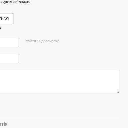
ичувальної знижки
ться
р
Увійти за допомогою
нтія