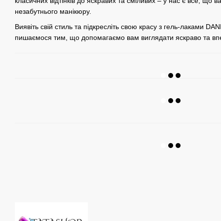
класичних відтінків до яскравих та сміливих – у нас є все, що 
незабутнього манікюру.
Виявіть свій стиль та підкресліть свою красу з гель-лаками DAN
пишаємося тим, що допомагаємо вам виглядати яскраво та вп