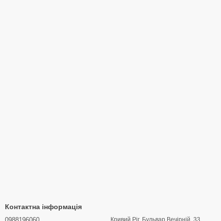
Контактна інформація
0988196060
Кривий Ріг. Бульвар Вечірній, 33