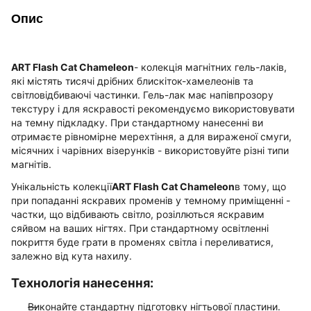
Опис
ART Flash Cat Chameleon
- колекція магнітних гель-лаків,
які містять тисячі дрібних блискіток-хамелеонів та
світловідбиваючі частинки. Гель-лак має напівпрозору
текстуру і для яскравості рекомендуємо використовувати
на темну підкладку. При стандартному нанесенні ви
отримаєте рівномірне мерехтіння, а для вираженої смуги,
місячних і чарівних візерунків - використовуйте різні типи
магнітів.
Унікальність колекції
ART Flash Cat Chameleon
в тому, що
при попаданні яскравих променів у темному приміщенні -
частки, що відбивають світло, розіллються яскравим
сяйвом на ваших нігтях. При стандартному освітленні
покриття буде грати в променях світла і переливатися,
залежно від кута нахилу.
Технологія нанесення:
Виконайте стандартну підготовку нігтьової пластини.