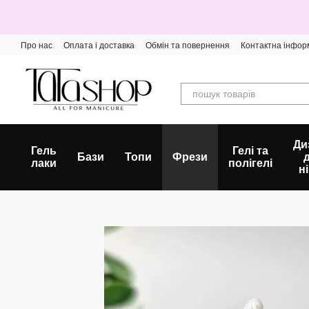
Перейти до основного контенту
Про нас
Оплата і доставка
Обмін та повернення
Контактна інфор
Ди
Гель
Гелі та
Бази
Топи
Фрези
лаки
полігелі
ні