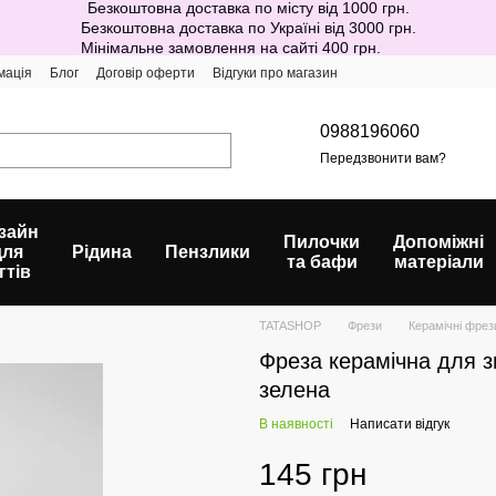
Безкоштовна доставка по місту від 1000 грн.
Безкоштовна доставка по Україні від 3000 грн.
Мінімальне замовлення на сайті 400 грн.
мація
Блог
Договір оферти
Відгуки про магазин
0988196060
Передзвонити вам?
зайн
Пилочки
Допоміжні
для
Рідина
Пензлики
та бафи
матеріали
гтів
TATASHOP
Фрези
Керамічні фре
Фреза керамічна для з
зелена
В наявності
Написати відгук
145 грн