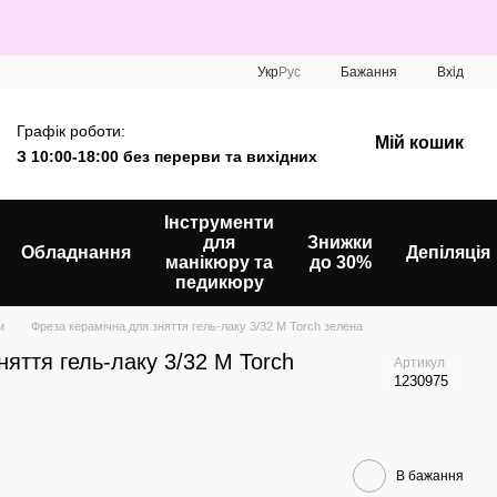
Укр
Рус
Бажання
Вхід
Графік роботи:
Мій кошик
З 10:00-18:00 без перерви та вихідних
Інструменти
для
Знижки
Обладнання
Депіляція
манікюру та
до 30%
педикюру
зи
Фреза керамічна для зняття гель-лаку 3/32 M Torch зелена
няття гель-лаку 3/32 M Torch
Артикул
1230975
В бажання