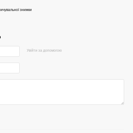
ичувальної знижки
р
Увійти за допомогою