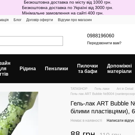
Безкоштовна доставка по місту від 1000 грн.
Безкоштовна доставка по Україні від 3000 грн.
Мінімальне замовлення на сайті 400 грн.
мація
Блог
Договір оферти
Відгуки про магазин
0988196060
Передзвонити вам?
зайн
Пилочки
Допоміжні
для
Рідина
Пензлики
та бафи
матеріали
гтів
TATASHOP
Гель лаки
Art in Detail
Гель-лак ART Bubble №B004 (напівпрозори
Гель-лак ART Bubble 
білими пластівцями), 
Немає в наявності
Написати відгук
88 грн
110 грн