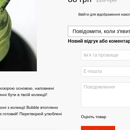
Ввійти
для відображення накоп
%
Повідомити, коли з'яви
Новий відгук або комента
прозорою основою, наповнені
ні бути в твоїй колекції!
ні з колекції Bubble втоплено
аз готовий! Перетворюй улюблені
Оцініть товар