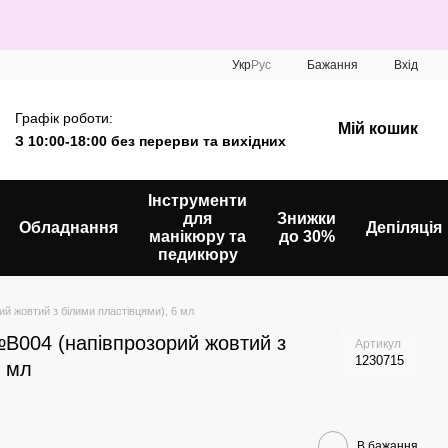
Укр
Рус
Бажання
Вхід
Графік роботи:
Мій кошик
З 10:00-18:00 без перерви та вихідних
Інструменти
для
Знижки
Обладнання
Депіляція
манікюру та
до 30%
педикюру
й жовтий з білими пластівцями), 6 мл
№B004 (напівпрозорий жовтий з
Артикул
1230715
6 мл
В бажання