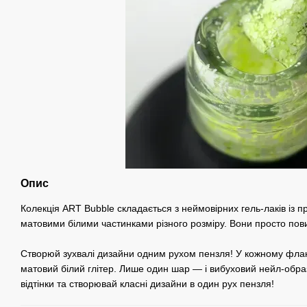
Опис
Колекція ART Bubble складається з неймовірних гель-лаків із 
матовими білими частинками різного розміру. Вони просто повин
Створюй зухвалі дизайни одним рухом пензля! У кожному флако
матовий білий глітер. Лише один шар — і вибуховий нейл-обр
відтінки та створювай класні дизайни в один рух пензля!