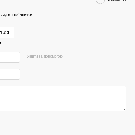
ичувальної знижки
ться
р
Увійти за допомогою