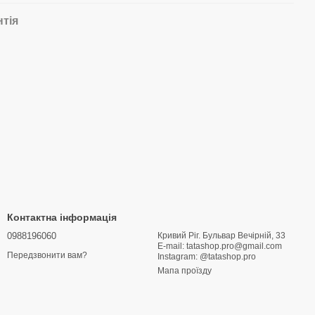
нтія
Контактна інформація
0988196060
Кривий Ріг. Бульвар Вечірній, 33
E-mail: tatashop.pro@gmail.com
Передзвонити вам?
Instagram: @tatashop.pro
Мапа проїзду