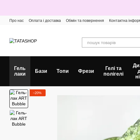
Перейти до основного контенту
Про нас
Оплата і доставка
Обмін та повернення
Контактна інфор
Ди
Гель
Гелі та
Бази
Топи
Фрези
лаки
полігелі
ні
−20%