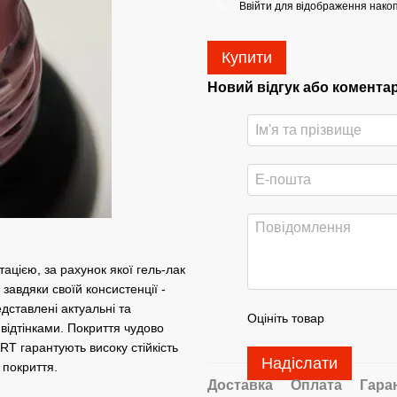
Ввійти
для відображення накоп
%
Купити
Новий відгук або комента
ацією, за рахунок якої гель-лак
 завдяки своїй консистенції -
едставлені актуальні та
Оцініть товар
відтінками. Покриття чудово
RT гарантують високу стійкість
Надіслати
 покриття.
Доставка
Оплата
Гара