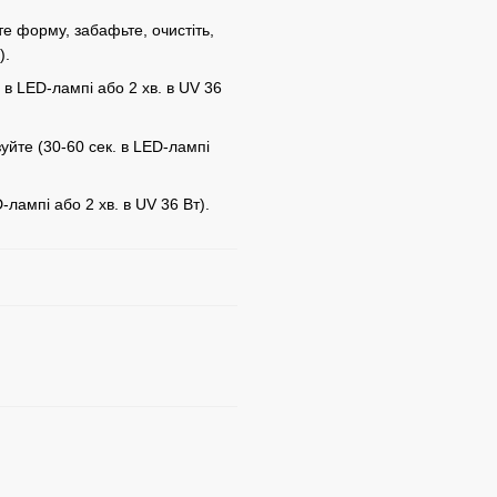
те форму, забафьте, очистіть,
).
 в LED-лампі або 2 хв. в UV 36
йте (30-60 сек. в LED-лампі
-лампі або 2 хв. в UV 36 Вт).