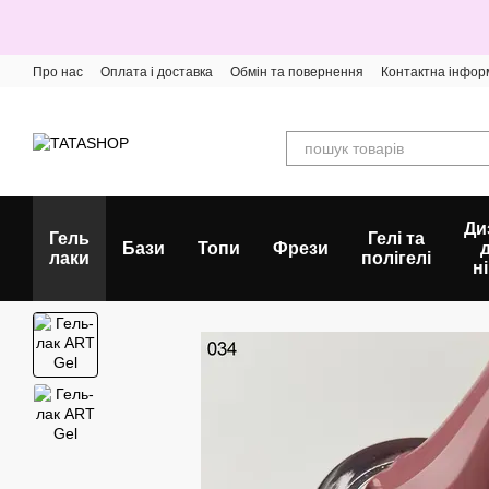
Перейти до основного контенту
Про нас
Оплата і доставка
Обмін та повернення
Контактна інфор
Ди
Гель
Гелі та
Бази
Топи
Фрези
лаки
полігелі
ні