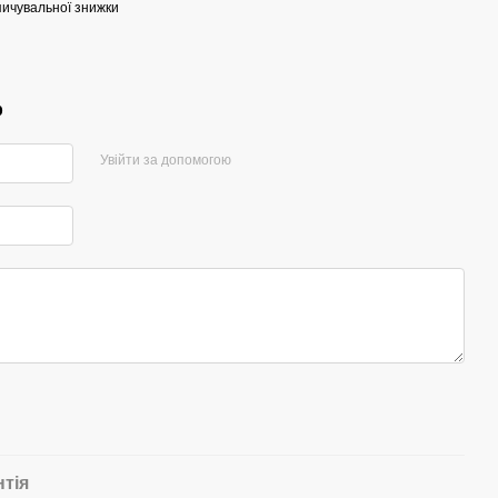
ичувальної знижки
р
Увійти за допомогою
нтія