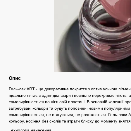
Опис
Гель-лак ART - це декоративне покриття з оптимальною пігмент
ідеально лягає в один-два шари і повністю перекриває ніготь, а
самовирівнюється по нігтьовій пластині. В основній колекції пр
затребувані кольори та будуть поповнені новими популярними 
самовирівнюється, не стягуються, не розтікаються. Гель-лаки A
кольору, носіння без сколів та втрати блиску до моменту зняття
Технологія нанесення: