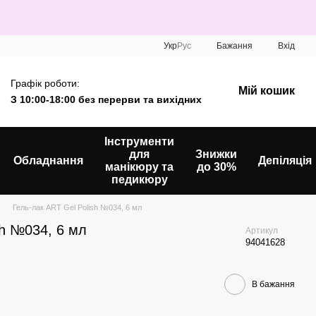
Укр
Рус
Бажання
Вхід
Графік роботи:
Мій кошик
З 10:00-18:00 без перерви та вихідних
Інструменти
для
Знижки
Обладнання
Депіляція
манікюру та
до 30%
педикюру
Гель-лак ART Gel Polish №034, 6 мл
sh №034, 6 мл
Артикул
94041628
В бажання