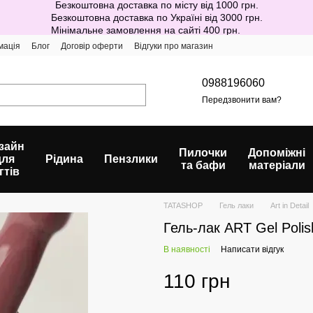
Безкоштовна доставка по місту від 1000 грн.
Безкоштовна доставка по Україні від 3000 грн.
Мінімальне замовлення на сайті 400 грн.
мація
Блог
Договір оферти
Відгуки про магазин
0988196060
Передзвонити вам?
зайн
Пилочки
Допоміжні
для
Рідина
Пензлики
та бафи
матеріали
гтів
TATASHOP
Гель лаки
Art in Detail
Гель-лак ART Gel Poli
В наявності
Написати відгук
110 грн