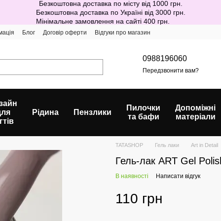
Безкоштовна доставка по місту від 1000 грн.
Безкоштовна доставка по Україні від 3000 грн.
Мінімальне замовлення на сайті 400 грн.
мація
Блог
Договір оферти
Відгуки про магазин
0988196060
Передзвонити вам?
зайн
Пилочки
Допоміжні
для
Рідина
Пензлики
та бафи
матеріали
гтів
TATASHOP
Гель лаки
Art in Detail
Гель-лак ART Gel Poli
В наявності
Написати відгук
110 грн