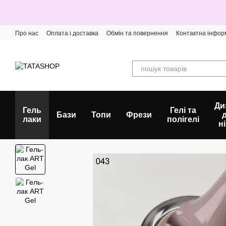
Перейти до основного контенту
Про нас
Оплата і доставка
Обмін та повернення
Контактна інфор
Ди
Гель
Гелі та
Бази
Топи
Фрези
лаки
полігелі
ні