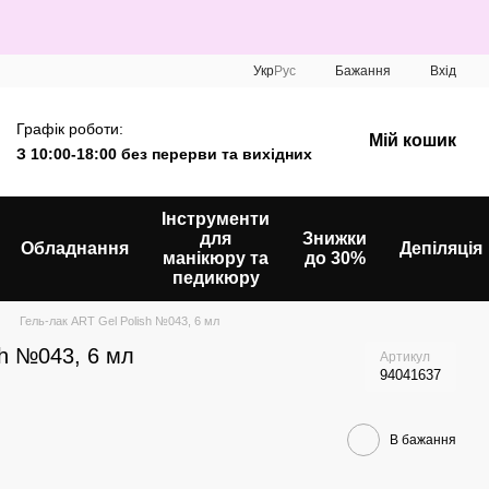
Укр
Рус
Бажання
Вхід
Графік роботи:
Мій кошик
З 10:00-18:00 без перерви та вихідних
Інструменти
для
Знижки
Обладнання
Депіляція
манікюру та
до 30%
педикюру
Гель-лак ART Gel Polish №043, 6 мл
sh №043, 6 мл
Артикул
94041637
В бажання