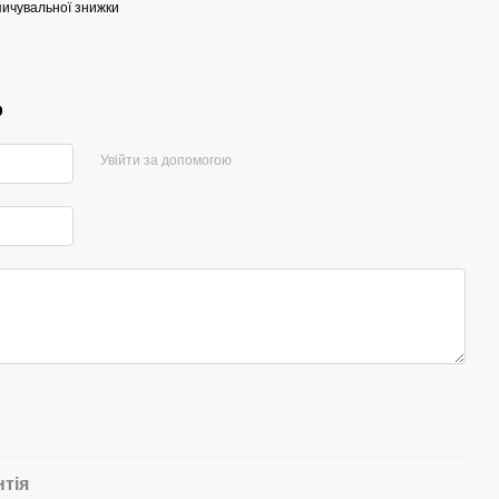
ичувальної знижки
р
Увійти за допомогою
нтія