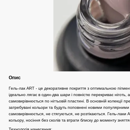
Опис
Гель-лак ART - це декоративне покриття з оптимальною пігмент
ідеально лягає в один-два шари і повністю перекриває ніготь, а
самовирівнюється по нігтьовій пластині. В основній колекції пр
затребувані кольори та будуть поповнені новими популярними 
самовирівнюється, не стягуються, не розтікаються. Гель-лаки A
кольору, носіння без сколів та втрати блиску до моменту зняття
Технологія нанесення: