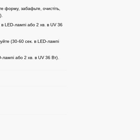
те форму, забафьте, очистіть,
).
 в LED-лампі або 2 хв. в UV 36
йте (30-60 сек. в LED-лампі
-лампі або 2 хв. в UV 36 Вт).