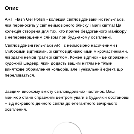
Опис
ART Flash Gel Polish - колекція світловідбиваючих гель-лаків,
яка переносить у світ неймовірного блиску і магії світла! Ця
колекція створена для тих, хто прагне бездоганного манікюру
з неперевершеним сяйвом при будь-якому освітленні.
Світловідбивні гель-лаки ART є неймовірно насиченими і
глибокими відтінками, зі світловідбиваючими мікрочастинками,
які здатні немов грати зі світлом. Кожен відтінок - це справжній
художній шедевр, який додасть вашим нігтям не тільки
виняткове обрамлення кольорів, але і унікальний ефект, що
переливається.
Завдяки високому вмісту світловідбивних частинок, Ваш
манікюр стане справжнім центром уваги в будь-якій обстановці
– від яскравого денного світла до елегантного вечірнього
освітлення.