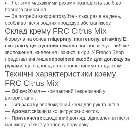
Легкими масажними рухами розподіліть засіб до
повного вбирання.
За потреби використовуйте кілька разів на день,
особливо після водних процедур або манікюру.
Склад крему FRC Citrus Mix
Формула на основі
гліцерину, пантенолу, вітаміну Е,
екстракту цитрусових і масла ши
забезпечує глибоке
зволоження, живлення і захист шкіри. У French Shop
представлені лише
перевірені засоби для догляду за
руками
, що відповідають професійним стандартам.
Технічні характеристики крему
FRC Citrus Mix
Об’єм:
20 мл — компактний і економний у
використанні.
Тип засобу:
зволожуючий крем для рук та нігтів.
Аромат:
свіжий мікс цитрусових ноток.
Призначення:
щоденний догляд, відновлення після
манікюру, захист у холодну пору року.