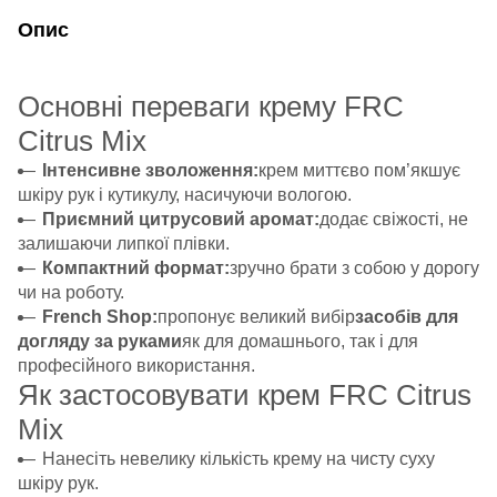
Опис
Основні переваги крему FRC
Citrus Mix
Інтенсивне зволоження:
крем миттєво пом’якшує
шкіру рук і кутикулу, насичуючи вологою.
Приємний цитрусовий аромат:
додає свіжості, не
залишаючи липкої плівки.
Компактний формат:
зручно брати з собою у дорогу
чи на роботу.
French Shop:
пропонує великий вибір
засобів для
догляду за руками
як для домашнього, так і для
професійного використання.
Як застосовувати крем FRC Citrus
Mix
Нанесіть невелику кількість крему на чисту суху
шкіру рук.