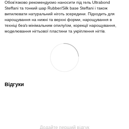
Обов’язково рекомендуємо наносити під гель Ultrabond
Steffani та тонкий шар Rubber/Silk base Steffani і також
випилювати натуральний ніготь зсередини. Підходить для
нарощування на нижні та верхні форми, нарощування в
техніці без/з мінімальним опилу/ом, корекції нарощування,
моделювання нігтьової пластини та укріплення нігтів.
Відгуки
Додайте перший відгук