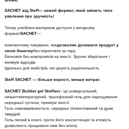
SACHET від Steff
— новий формат, який змінить твоє
уявлення про зручність!
Тепер улюблені матеріали доступні у вигідному
форматі
SACHET
—
компактному пакуванні, яке
дозволяє доливати продукт у
свою баночку
без переплати за тару.
Економія без компромісів на якості. Зручне зберігання і
мінімум відходів.
Ідеально для майстрів, які цінують раціональність.
Steff SACHET — більше користі, менше витрат.
SACHET Builder gel Steffani
– це універсальний,
низькотемпературний, трьохфазний гель для нарощування
середньої густини, преміум якості.
Гель самовирівнюється, середньо пігментований та дуже
твердий.
Гель легкий в опилі, проте його консистенція та в’язкість
дозволяють працювати ним без опилу.