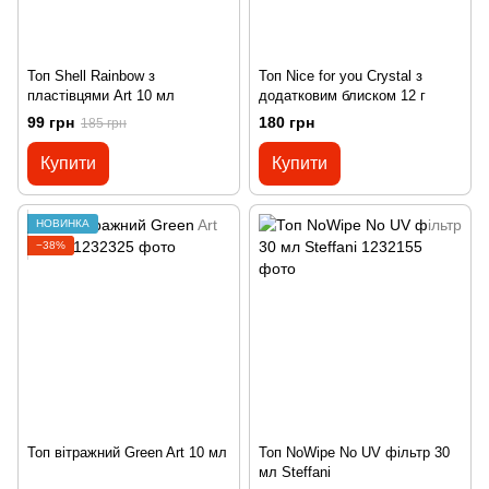
Топ Shell Rainbow з
Топ Nice for you Crystal з
пластівцями Art 10 мл
додатковим блиском 12 г
99 грн
180 грн
185 грн
Купити
Купити
НОВИНКА
−38%
Топ вітражний Green Art 10 мл
Топ NoWipe No UV фільтр 30
мл Steffani