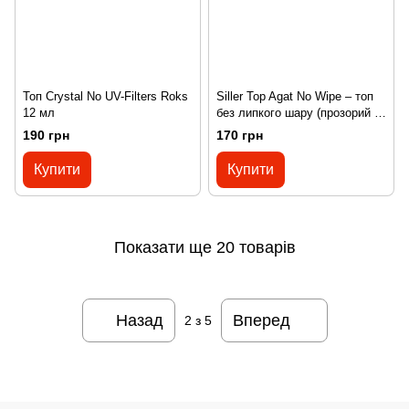
Топ Crystal No UV-Filters Roks
Siller Top Agat No Wipe – топ
12 мл
без липкого шару (прозорий з
мікроблеском), 8мл
190 грн
170 грн
Купити
Купити
Показати ще 20 товарів
Назад
Вперед
2
з 5